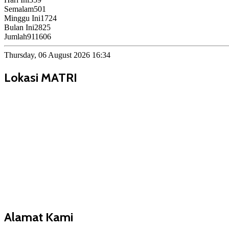
Semalam
501
Minggu Ini
1724
Bulan Ini
2825
Jumlah
911606
Thursday, 06 August 2026 16:34
Lokasi MATRI
Alamat Kami