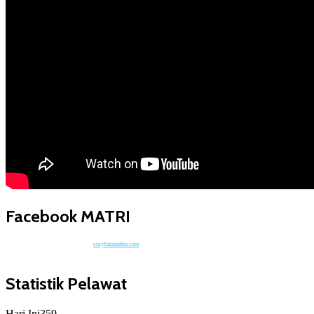
Facebook MATRI
crayfishstudios.com
Statistik Pelawat
Hari Ini
359