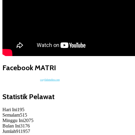
Facebook MATRI
crayfishstudios.com
Statistik Pelawat
Hari Ini
195
Semalam
515
Minggu Ini
2075
Bulan Ini
3176
Jumlah
911957