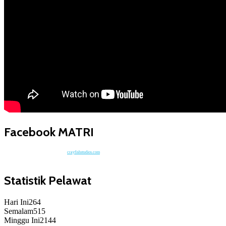
Facebook MATRI
crayfishstudios.com
Statistik Pelawat
Hari Ini
264
Semalam
515
Minggu Ini
2144