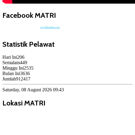
Facebook MATRI
crayfishstudios.com
Statistik Pelawat
Hari Ini
206
Semalam
449
Minggu Ini
2535
Bulan Ini
3636
Jumlah
912417
Saturday, 08 August 2026 09:43
Lokasi MATRI