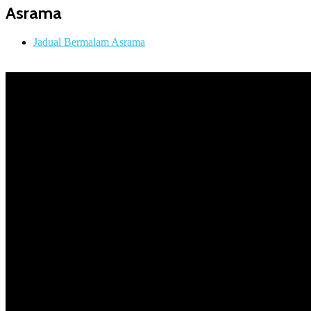
Asrama
Jadual Bermalam Asrama